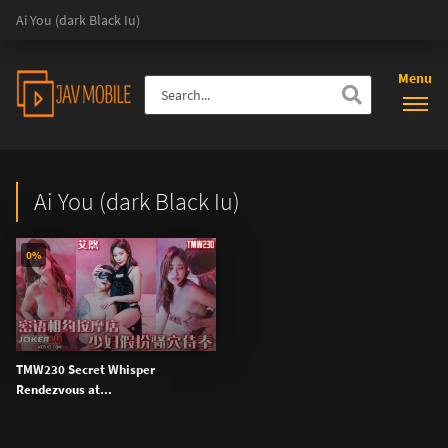
Ai You (dark Black Iu)
Menu
Ai You (dark Black Iu)
0%
TMW230 Secret Whisper
Rendezvous at...